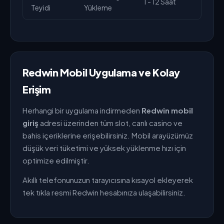
1 - 12 Saat
Teyidi
Yükleme
Redwin Mobil Uygulama ve Kolay
Erişim
Herhangi bir uygulama indirmeden
Redwin mobil
giriş
adresi üzerinden tüm slot, canlı casino ve
bahis içeriklerine erişebilirsiniz. Mobil arayüzümüz
düşük veri tüketimi ve yüksek yüklenme hızı için
optimize edilmiştir.
Akıllı telefonunuzun tarayıcısına kısayol ekleyerek
tek tıkla resmi Redwin hesabınıza ulaşabilirsiniz.