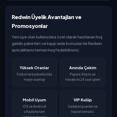
Redwin Üyelik Avantajları ve
Promosyonlar
Yeni üye olan kullanıcılara özel olarak hazırlanan hoş
geldin paketleri ve kayıp iade bonusları ile Redwin
ayrıcalıklarını hemen keşfedebilirsiniz.
Yüksek Oranlar
Anında Çekim
Futbol ve basketbolda
Papara, Kripto ve
marjin avantajı
Havale ile 24 saat işlem
Mobil Uyum
VIP Kulüp
iOS ve Android
Sadakat puanları ve
cihazlarla tam
kişisel temsilci
senkronizasyon