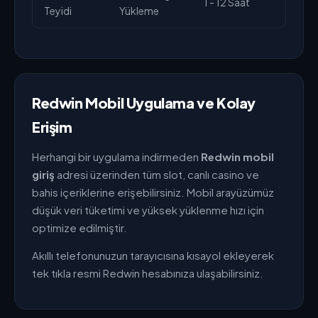
1 - 12 Saat
Teyidi
Yükleme
Redwin Mobil Uygulama ve Kolay
Erişim
Herhangi bir uygulama indirmeden
Redwin mobil
giriş
adresi üzerinden tüm slot, canlı casino ve
bahis içeriklerine erişebilirsiniz. Mobil arayüzümüz
düşük veri tüketimi ve yüksek yüklenme hızı için
optimize edilmiştir.
Akıllı telefonunuzun tarayıcısına kısayol ekleyerek
tek tıkla resmi Redwin hesabınıza ulaşabilirsiniz.