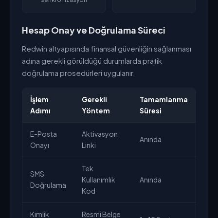
Hesap Onay ve Doğrulama Süreci
Redwin altyapısında finansal güvenliğin sağlanması
adına gerekli görüldüğü durumlarda pratik
doğrulama prosedürleri uygulanır.
İşlem
Gerekli
Tamamlanma
Adımı
Yöntem
Süresi
E-Posta
Aktivasyon
Anında
Onayı
Linki
Tek
SMS
Kullanımlık
Anında
Doğrulama
Kod
Kimlik
Resmi Belge