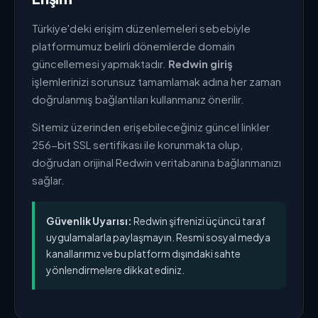
Türkiye'deki erişim düzenlemeleri sebebiyle
platformumuz belirli dönemlerde domain
güncellemesi yapmaktadır.
Redwin giriş
işlemlerinizi sorunsuz tamamlamak adına her zaman
doğrulanmış bağlantıları kullanmanız önerilir.
Sitemiz üzerinden erişebileceğiniz güncel linkler
256-bit SSL sertifikası ile korunmakta olup,
doğrudan orijinal Redwin veritabanına bağlanmanızı
sağlar.
Güvenlik Uyarısı:
Redwin şifrenizi üçüncü taraf
uygulamalarla paylaşmayın. Resmi sosyal medya
kanallarımız ve bu platform dışındaki sahte
yönlendirmelere dikkat ediniz.