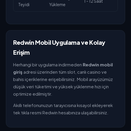
1 - 12 Saat
Teyidi
Yükleme
Redwin Mobil Uygulama ve Kolay
Erişim
Herhangi bir uygulama indirmeden
Redwin mobil
giriş
adresi üzerinden tüm slot, canlı casino ve
bahis içeriklerine erişebilirsiniz. Mobil arayüzümüz
düşük veri tüketimi ve yüksek yüklenme hızı için
optimize edilmiştir.
Akıllı telefonunuzun tarayıcısına kısayol ekleyerek
tek tıkla resmi Redwin hesabınıza ulaşabilirsiniz.