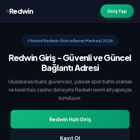
Redwin
Giriş Yap
⚡ Resmi Redwin Güncelleme Merkezi 2026
Redwin Giriş - Güvenli ve Güncel
Bağlantı Adresi
Uluslararası lisans güvencesi, yüksek spor bahis oranları
ve kesintisiz casino deneyimi Redwin resmi altyapısıyla
sunuluyor.
Redwin Hızlı Giriş
Kayıt Ol