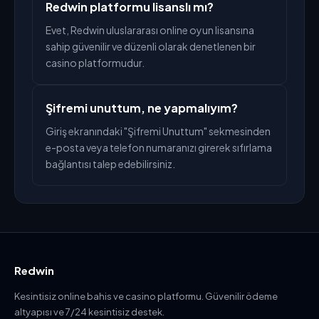
Redwin platformu lisanslı mı?
Evet, Redwin uluslararası online oyun lisansına
sahip güvenilir ve düzenli olarak denetlenen bir
casino platformudur.
Şifremi unuttum, ne yapmalıyım?
Giriş ekranındaki "Şifremi Unuttum" sekmesinden
e-posta veya telefon numaranızı girerek sıfırlama
bağlantısı talep edebilirsiniz.
Redwin
Kesintisiz online bahis ve casino platformu. Güvenilir ödeme
altyapısı ve 7/24 kesintisiz destek.