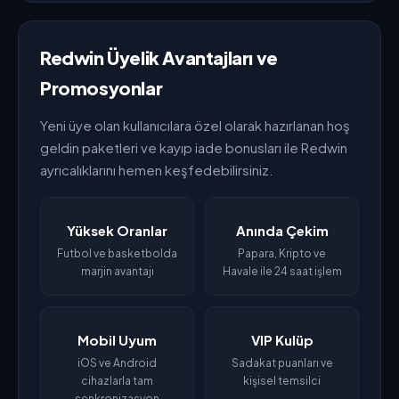
Redwin Üyelik Avantajları ve
Promosyonlar
Yeni üye olan kullanıcılara özel olarak hazırlanan hoş
geldin paketleri ve kayıp iade bonusları ile Redwin
ayrıcalıklarını hemen keşfedebilirsiniz.
Yüksek Oranlar
Anında Çekim
Futbol ve basketbolda
Papara, Kripto ve
marjin avantajı
Havale ile 24 saat işlem
Mobil Uyum
VIP Kulüp
iOS ve Android
Sadakat puanları ve
cihazlarla tam
kişisel temsilci
senkronizasyon