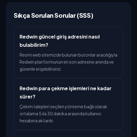
Sıkça Sorulan Sorular (SSS)
Redwin güncel giriş adresini nasıl
bulabilirim?
Resmi web sitemizde bulunan butonlar aracılığıyla
Redwin platformunun en son adresine anında ve
güvenle erişebilirsiniz.
Redwin para çekme işlemleri ne kadar
sürer?
Çekim talepleri seçilen yönteme bağlı olarak
ortalama 5 ila 30 dakika arasında kullanıcı
hesabına aktarılır.