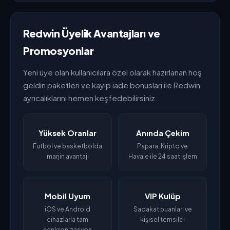
Redwin Üyelik Avantajları ve
Promosyonlar
Yeni üye olan kullanıcılara özel olarak hazırlanan hoş
geldin paketleri ve kayıp iade bonusları ile Redwin
ayrıcalıklarını hemen keşfedebilirsiniz.
Yüksek Oranlar
Anında Çekim
Futbol ve basketbolda
Papara, Kripto ve
marjin avantajı
Havale ile 24 saat işlem
Mobil Uyum
VIP Kulüp
iOS ve Android
Sadakat puanları ve
cihazlarla tam
kişisel temsilci
senkronizasyon