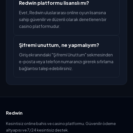
Redwin platformu lisanslı mı?
Evet, Redwin uluslararası online oyun lisansına
sahip güvenilir ve düzenli olarak denetlenen bir
casino platformudur.
Şifremi unuttum, ne yapmalıyım?
Giriş ekranındaki "Şifremi Unuttum" sekmesinden
e-posta veya telefon numaranızı girerek sıfırlama
bağlantısı talep edebilirsiniz.
Redwin
Kesintisiz online bahis ve casino platformu. Güvenilir ödeme
altyapısı ve 7/24 kesintisiz destek.