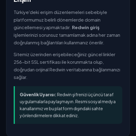
Türkiye'deki erişim düzenlemeleri sebebiyle
platformumuz belirli dönemlerde domain
güncellemesi yapmaktadır.
Redwin giriş
işlemlerinizi sorunsuz tamamlamak adına her zaman
doğrulanmış bağlantıları kullanmanız önerilir.
Sitemiz üzerinden erişebileceğiniz güncel linkler
256-bit SSL sertifikası ile korunmakta olup,
doğrudan orijinal Redwin veritabanına bağlanmanızı
sağlar.
Güvenlik Uyarısı:
Redwin şifrenizi üçüncü taraf
uygulamalarla paylaşmayın. Resmi sosyal medya
kanallarımız ve bu platform dışındaki sahte
yönlendirmelere dikkat ediniz.