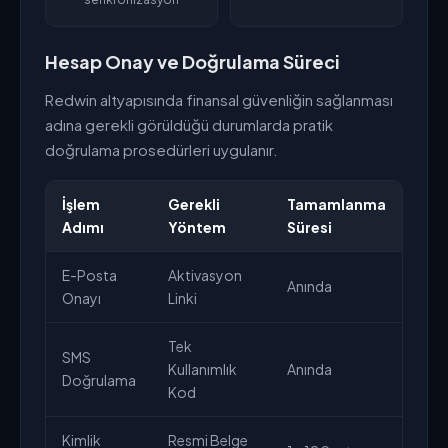
Hesap Onay ve Doğrulama Süreci
Redwin altyapısında finansal güvenliğin sağlanması
adına gerekli görüldüğü durumlarda pratik
doğrulama prosedürleri uygulanır.
İşlem
Gerekli
Tamamlanma
Adımı
Yöntem
Süresi
E-Posta
Aktivasyon
Anında
Onayı
Linki
Tek
SMS
Kullanımlık
Anında
Doğrulama
Kod
Kimlik
Resmi Belge