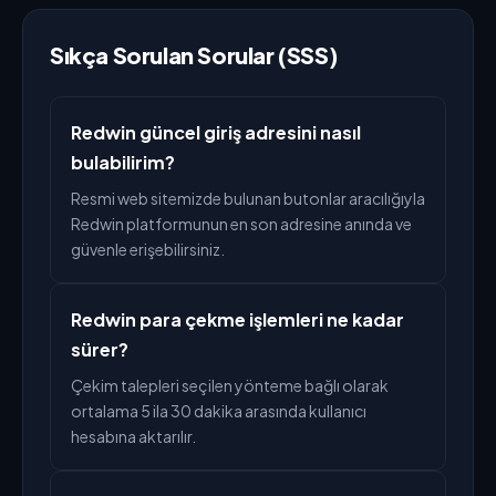
Sıkça Sorulan Sorular (SSS)
Redwin güncel giriş adresini nasıl
bulabilirim?
Resmi web sitemizde bulunan butonlar aracılığıyla
Redwin platformunun en son adresine anında ve
güvenle erişebilirsiniz.
Redwin para çekme işlemleri ne kadar
sürer?
Çekim talepleri seçilen yönteme bağlı olarak
ortalama 5 ila 30 dakika arasında kullanıcı
hesabına aktarılır.