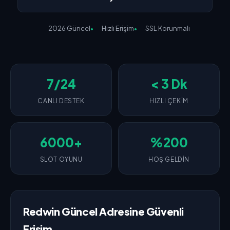
2026 Güncel
Hızlı Erişim
SSL Korunmalı
7/24
< 3 Dk
CANLI DESTEK
HIZLI ÇEKIM
6000+
%200
SLOT OYUNU
HOŞ GELDIN
Redwin Güncel Adresine Güvenli
Erişim