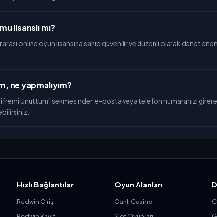
mu lisanslı mı?
rarası online oyun lisansına sahip güvenilir ve düzenli olarak denetlenen
m, ne yapmalıyım?
"Şifremi Unuttum" sekmesinden e-posta veya telefon numaranızı girere
bilirsiniz.
Hızlı Bağlantılar
Oyun Alanları
D
Redwin Giriş
Canlı Casino
C
r
Redwin Kayıt
Slot Oyunları
Gi