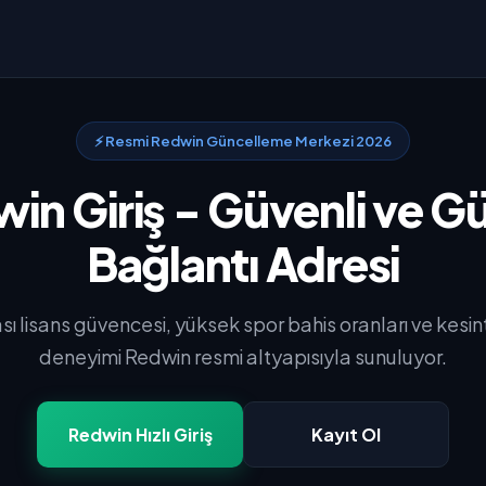
⚡ Resmi Redwin Güncelleme Merkezi 2026
in Giriş - Güvenli ve G
Bağlantı Adresi
sı lisans güvencesi, yüksek spor bahis oranları ve kesint
deneyimi Redwin resmi altyapısıyla sunuluyor.
Redwin Hızlı Giriş
Kayıt Ol