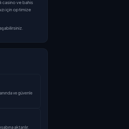
ı casino ve bahis
ızı için optimize
şabilirsiniz.
 anında ve güvenle
sabına aktarılır.