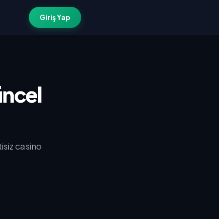
Giriş Yap
üncel
isiz casino