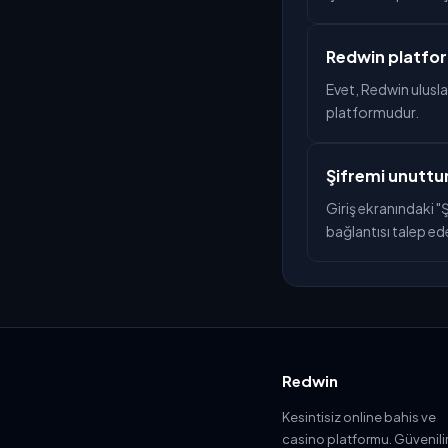
Redwin platfor
Evet, Redwin ulusla
platformudur.
Şifremi unuttu
Giriş ekranındaki 
bağlantısı talep ede
Redwin
Kesintisiz online bahis ve
casino platformu. Güvenili