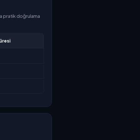
da pratik doğrulama
resi