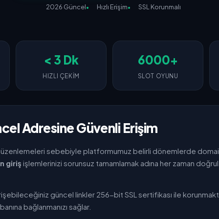
2026 Güncel
Hızlı Erişim
SSL Korunmalı
< 3 Dk
6000+
HIZLI ÇEKIM
SLOT OYUNU
el Adresine Güvenli Erişim
 düzenlemeleri sebebiyle platformumuz belirli dönemlerde doma
 giriş
işlemlerinizi sorunsuz tamamlamak adına her zaman doğrula
işebileceğiniz güncel linkler 256-bit SSL sertifikası ile korunma
abanına bağlanmanızı sağlar.