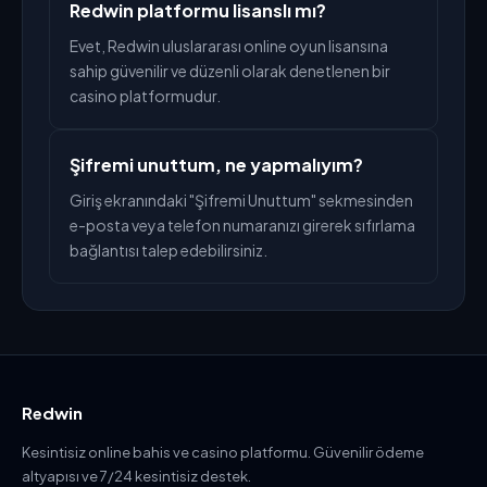
Redwin platformu lisanslı mı?
Evet, Redwin uluslararası online oyun lisansına
sahip güvenilir ve düzenli olarak denetlenen bir
casino platformudur.
Şifremi unuttum, ne yapmalıyım?
Giriş ekranındaki "Şifremi Unuttum" sekmesinden
e-posta veya telefon numaranızı girerek sıfırlama
bağlantısı talep edebilirsiniz.
Redwin
Kesintisiz online bahis ve casino platformu. Güvenilir ödeme
altyapısı ve 7/24 kesintisiz destek.