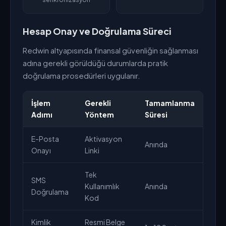
Hesap Onay ve Doğrulama Süreci
Redwin altyapısında finansal güvenliğin sağlanması
adına gerekli görüldüğü durumlarda pratik
doğrulama prosedürleri uygulanır.
İşlem
Gerekli
Tamamlanma
Adımı
Yöntem
Süresi
E-Posta
Aktivasyon
Anında
Onayı
Linki
Tek
SMS
Kullanımlık
Anında
Doğrulama
Kod
Kimlik
Resmi Belge