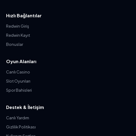
Hızlı Bağlantılar
Redwin Giriş
Redwin Kayıt
Bonuslar
Oyun Alanları
Canlı Casino
Slot Oyunları
Spor Bahisleri
Destek & İletişim
Canlı Yardım
Gizlilik Politikası