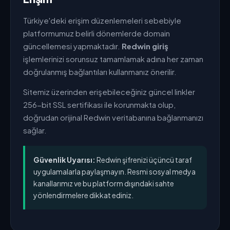
Türkiye'deki erişim düzenlemeleri sebebiyle
platformumuz belirli dönemlerde domain
güncellemesi yapmaktadır.
Redwin giriş
işlemlerinizi sorunsuz tamamlamak adına her zaman
doğrulanmış bağlantıları kullanmanız önerilir.
Sitemiz üzerinden erişebileceğiniz güncel linkler
256-bit SSL sertifikası ile korunmakta olup,
doğrudan orijinal Redwin veritabanına bağlanmanızı
sağlar.
Güvenlik Uyarısı:
Redwin şifrenizi üçüncü taraf
uygulamalarla paylaşmayın. Resmi sosyal medya
kanallarımız ve bu platform dışındaki sahte
yönlendirmelere dikkat ediniz.