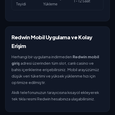
1 - 12 Saat
Teyidi
Yükleme
Redwin Mobil Uygulama ve Kolay
Erişim
Herhangi bir uygulama indirmeden
Redwin mobil
giriş
adresi üzerinden tüm slot, canlı casino ve
bahis içeriklerine erişebilirsiniz. Mobil arayüzümüz
düşük veri tüketimi ve yüksek yüklenme hızı için
optimize edilmiştir.
Akıllı telefonunuzun tarayıcısına kısayol ekleyerek
tek tıkla resmi Redwin hesabınıza ulaşabilirsiniz.