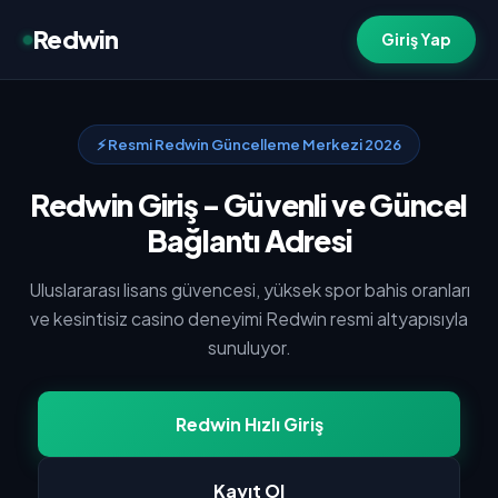
Redwin
Giriş Yap
⚡ Resmi Redwin Güncelleme Merkezi 2026
Redwin Giriş - Güvenli ve Güncel
Bağlantı Adresi
Uluslararası lisans güvencesi, yüksek spor bahis oranları
ve kesintisiz casino deneyimi Redwin resmi altyapısıyla
sunuluyor.
Redwin Hızlı Giriş
Kayıt Ol