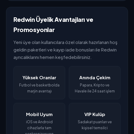
Redwin Üyelik Avantajları ve
Promosyonlar
Yeni üye olan kullanıcılara özel olarak hazırlanan hoş
geldin paketleri ve kayıp iade bonusları ile Redwin
ayrıcalıklarını hemen keşfedebilirsiniz.
Yüksek Oranlar
Anında Çekim
Futbol ve basketbolda
Papara, Kripto ve
marjin avantajı
Havale ile 24 saat işlem
Mobil Uyum
VIP Kulüp
iOS ve Android
Sadakat puanları ve
cihazlarla tam
kişisel temsilci
senkronizasyon