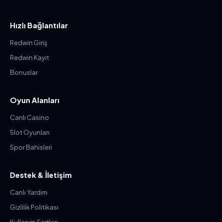
Hızlı Bağlantılar
Redwin Giriş
Redwin Kayıt
Bonuslar
Oyun Alanları
Canlı Casino
Slot Oyunları
Spor Bahisleri
Destek & İletişim
Canlı Yardım
Gizlilik Politikası