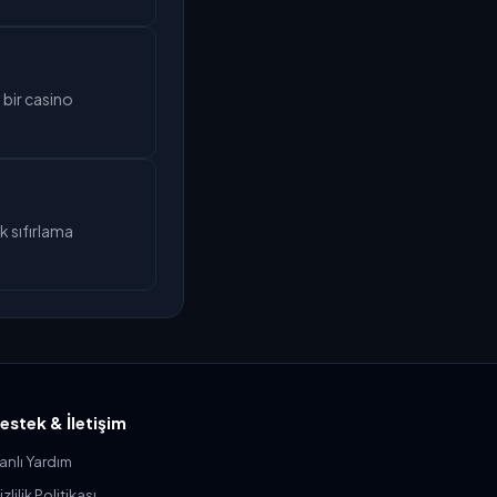
 bir casino
k sıfırlama
estek & İletişim
anlı Yardım
zlilik Politikası