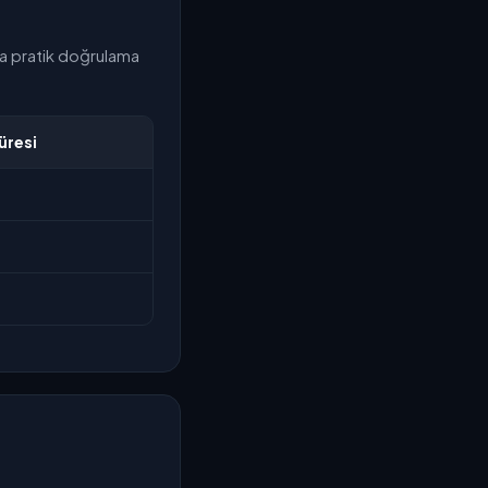
da pratik doğrulama
resi