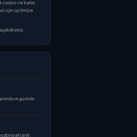
ı casino ve bahis
ızı için optimize
şabilirsiniz.
 anında ve güvenle
sabına aktarılır.