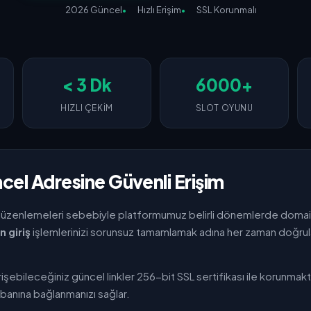
2026 Güncel
Hızlı Erişim
SSL Korunmalı
< 3 Dk
6000+
HIZLI ÇEKIM
SLOT OYUNU
el Adresine Güvenli Erişim
 düzenlemeleri sebebiyle platformumuz belirli dönemlerde doma
 giriş
işlemlerinizi sorunsuz tamamlamak adına her zaman doğrula
işebileceğiniz güncel linkler 256-bit SSL sertifikası ile korunma
abanına bağlanmanızı sağlar.