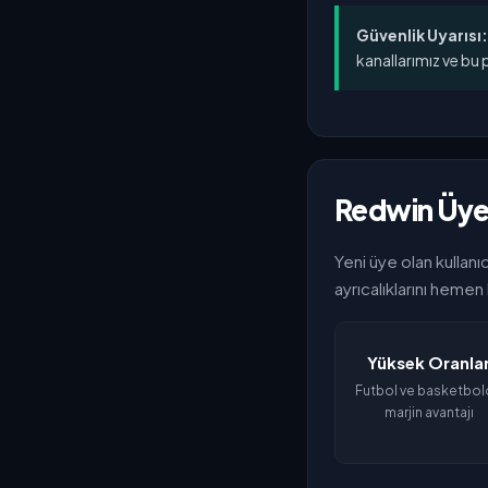
Güvenlik Uyarısı:
kanallarımız ve bu 
Redwin Üyel
Yeni üye olan kullanı
ayrıcalıklarını hemen
Yüksek Oranla
Futbol ve basketbo
marjin avantajı