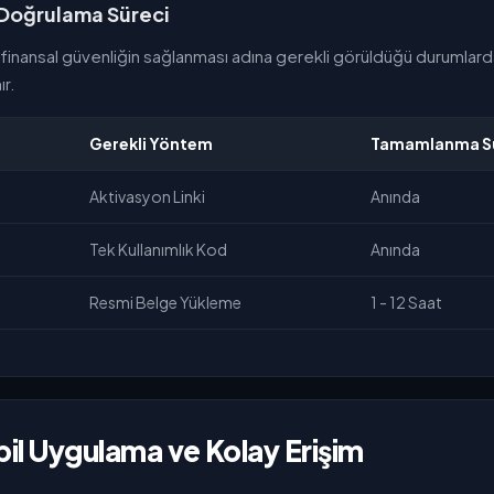
Doğrulama Süreci
finansal güvenliğin sağlanması adına gerekli görüldüğü durumlar
ır.
Gerekli Yöntem
Tamamlanma Sü
Aktivasyon Linki
Anında
Tek Kullanımlık Kod
Anında
Resmi Belge Yükleme
1 - 12 Saat
l Uygulama ve Kolay Erişim