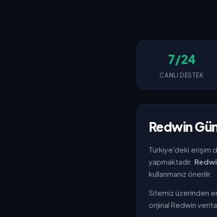
7/24
CANLI DESTEK
Redwin Günc
Türkiye'deki erişim
yapmaktadır.
Redwin
kullanmanız önerilir.
Sitemiz üzerinden er
orijinal Redwin verit