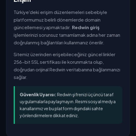
Türkiye'deki erişim düzenlemeleri sebebiyle
platformumuz belirli dönemlerde domain
güncellemesi yapmaktadır.
Redwin giriş
işlemlerinizi sorunsuz tamamlamak adına her zaman
doğrulanmış bağlantıları kullanmanız önerilir.
Sitemiz üzerinden erişebileceğiniz güncel linkler
256-bit SSL sertifikası ile korunmakta olup,
doğrudan orijinal Redwin veritabanına bağlanmanızı
sağlar.
Güvenlik Uyarısı:
Redwin şifrenizi üçüncü taraf
uygulamalarla paylaşmayın. Resmi sosyal medya
kanallarımız ve bu platform dışındaki sahte
yönlendirmelere dikkat ediniz.