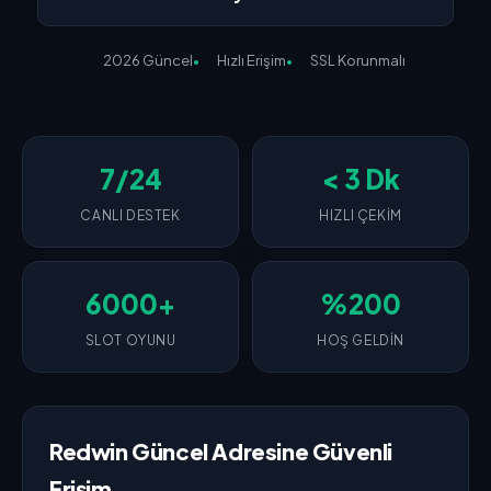
2026 Güncel
Hızlı Erişim
SSL Korunmalı
7/24
< 3 Dk
CANLI DESTEK
HIZLI ÇEKIM
6000+
%200
SLOT OYUNU
HOŞ GELDIN
Redwin Güncel Adresine Güvenli
Erişim