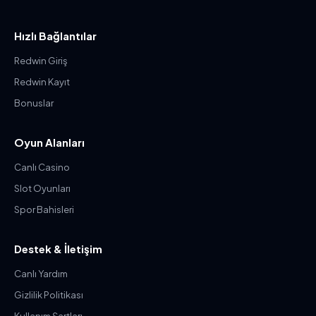
Hızlı Bağlantılar
Redwin Giriş
Redwin Kayıt
Bonuslar
Oyun Alanları
Canlı Casino
Slot Oyunları
Spor Bahisleri
Destek & İletişim
Canlı Yardım
Gizlilik Politikası