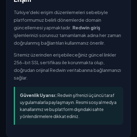
Türkiye'deki erişim düzenlemeleri sebebiyle
platformumuz belirli dönemlerde domain
güncellemesi yapmaktadır.
Redwin giriş
işlemlerinizi sorunsuz tamamlamak adına her zaman
doğrulanmış bağlantıları kullanmanız önerilir.
Sitemiz üzerinden erişebileceğiniz güncel linkler
256-bit SSL sertifikası ile korunmakta olup,
doğrudan orijinal Redwin veritabanına bağlanmanızı
sağlar.
Güvenlik Uyarısı:
Redwin şifrenizi üçüncü taraf
uygulamalarla paylaşmayın. Resmi sosyal medya
kanallarımız ve bu platform dışındaki sahte
yönlendirmelere dikkat ediniz.