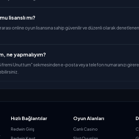
mu lisanslı mı?
rarası online oyun lisansına sahip güvenilir ve düzenli olarak denetlenen
m, ne yapmalıyım?
"Şifremi Unuttum" sekmesinden e-posta veya telefon numaranızı girere
bilirsiniz.
Hızlı Bağlantılar
Oyun Alanları
D
Redwin Giriş
Canlı Casino
C
r
Redwin Kayıt
Slot Oyunları
Gi