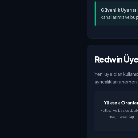
Güvenlik Uyarısı:
kanallarımız ve bu 
Redwin Üyel
Yeni üye olan kullanı
ayrıcalıklarını hemen
Yüksek Oranla
Futbol ve basketbo
marjin avantajı