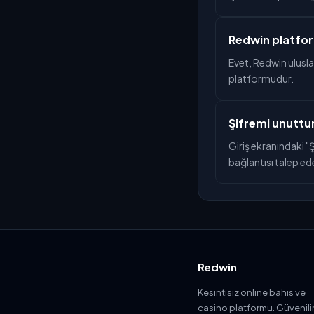
Redwin platfor
Evet, Redwin ulusla
platformudur.
Şifremi unuttu
Giriş ekranındaki 
bağlantısı talep ede
Redwin
Kesintisiz online bahis ve
casino platformu. Güvenili