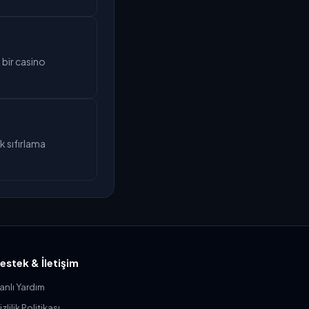
 bir casino
k sıfırlama
estek & İletişim
anlı Yardım
zlilik Politikası