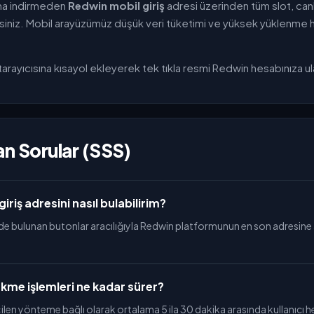
ama indirmeden
Redwin mobil giriş
adresi üzerinden tüm slot, canl
irsiniz. Mobil arayüzümüz düşük veri tüketimi ve yüksek yüklenme h
tarayıcısına kısayol ekleyerek tek tıkla resmi Redwin hesabınıza ula
an Sorular (SSS)
iriş adresini nasıl bulabilirim?
e bulunan butonlar aracılığıyla Redwin platformunun en son adresine
kme işlemleri ne kadar sürer?
ilen yönteme bağlı olarak ortalama 5 ila 30 dakika arasında kullanıcı he