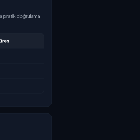
da pratik doğrulama
resi