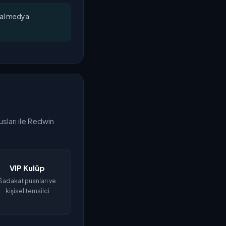
yal medya
usları ile Redwin
VIP Kulüp
Sadakat puanları ve
kişisel temsilci